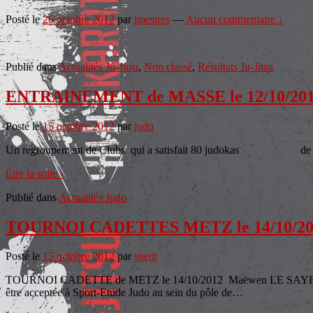
Posté le
26 octobre 2012
par
jmestres
—
Aucun commentaire ↓
Publié dans
Actualités Ju-Jitsu
,
Non classé
,
Résultats Ju-Jitsu
ENTRAINEMENT de MASSE le 12/10/20
Posté le
15 octobre 2012
par
judo
Un regroupement de Clubs qui a satisfait 80 judokas de l’Ess
Lire la suite ›
Publié dans
Actualités Judo
TOURNOI CADETTES METZ le 14/10/20
Posté le
15 octobre 2012
par
spetit
TOURNOI CADETTE de METZ le 14/10/2012 Maëwen LE SAYEC Maëwen 
être acceptée à Sport-Etude Judo au sein du pôle de
…