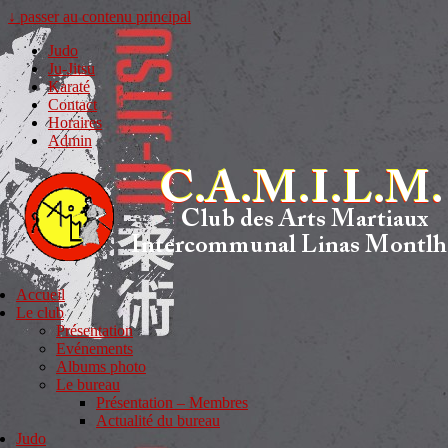
↓ passer au contenu principal
Judo
Ju-Jitsu
Karaté
Contact
Horaires
Admin
Accueil
Le club
Présentation
Evénements
Albums photo
Le bureau
Présentation – Membres
Actualité du bureau
Judo