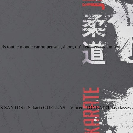
 monde car on pensait , à tort, qu’il était encore un peu
S SANTOS – Sakaria GUELLAS – Vincent TONEATTI pas classés