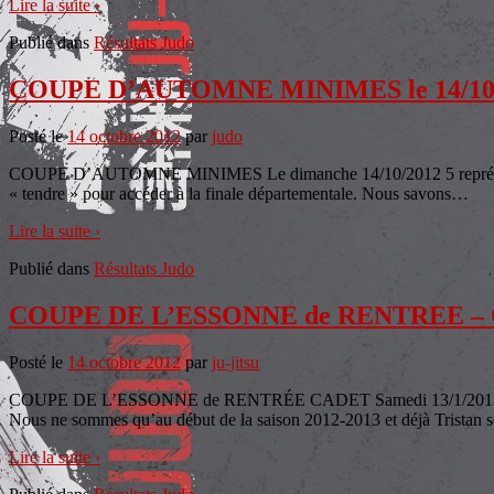
Lire la suite ›
Publié dans
Résultats Judo
COUPE D’AUTOMNE MINIMES le 14/10
Posté le
14 octobre 2012
par
judo
COUPE D’AUTOMNE MINIMES Le dimanche 14/10/2012 5 représentant
« tendre » pour accéder à la finale départementale. Nous savons
…
Lire la suite ›
Publié dans
Résultats Judo
COUPE DE L’ESSONNE de RENTREE – CA
Posté le
14 octobre 2012
par
ju-jitsu
COUPE DE L’ESSONNE de RENTRÉE CADET Samedi 13/1/2012 Bré
Nous ne sommes qu’au début de la saison 2012-2013 et déjà Tristan s
Lire la suite ›