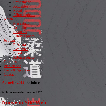
Présentation
Actualités
Résultats
Albums photo
Karaté
Présentation
Actualités
Résultats
Albums photo
Ju-Jitsu
Présentation
Actualités
Résultats
Albums photo
Horaires
Plan du site
Liens & Sponsors
Contact
Accueil
›
2012
›
octobre
Archives mensuelles :
octobre 2012
Nouveau Site Web