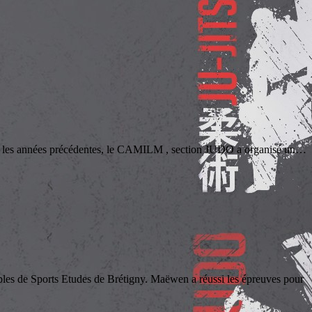
 années précédentes, le CAMILM , section JUDO a organisé un
…
e Sports Etudes de Brétigny. Maëwen a réussi les épreuves pour