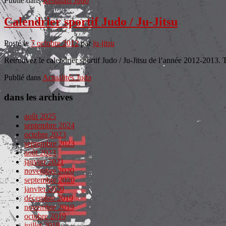
Publié dans
Résultats Judo
Calendrier sportif Judo / Ju-Jitsu
Posté le
7 octobre 2012
par
ju-jitsu
Retrouvez le calendrier sportif Judo / Ju-Jitsu de l’année 2012-2013.
Publié dans
Actualités Judo
dans les archives
août 2025
septembre 2024
octobre 2023
septembre 2023
août 2023
janvier 2021
novembre 2020
septembre 2020
janvier 2020
décembre 2019
novembre 2019
octobre 2019
juillet 2019