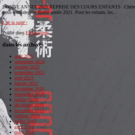
BONNE ANNEE 2021 REPRISE DES COURS ENFANTS Chères adhérentes
vous souhaite une bonne année 2021. Pour les enfants, les
…
Lire la suite ›
Publié dans
Evénements
dans les archives
août 2025
septembre 2024
octobre 2023
septembre 2023
août 2023
janvier 2021
novembre 2020
septembre 2020
janvier 2020
décembre 2019
novembre 2019
octobre 2019
juillet 2019
avril 2019
mars 2019