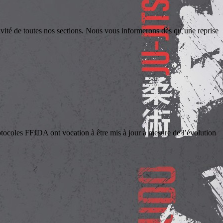
té de toutes nos sections. Nous vous informerons dès qu’une reprise
les FFJDA ont vocation à être mis à jour à mesure de l’évolution