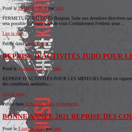
Posté le
16 janvier 2021
par
judo
FERMETURE DU DOJO Bonjour, Suite aux dernières directives sanitair
sera possible . Prenez soin de vous Cordialement Fréderic pour
…
Lire la suite ›
Publié dans
Evénements
REPRISE D’ACTIVITÉS JUDO POUR L
Posté le
4 janvier 2021
par
judo
REPRISE D’ACTIVITÉS POUR LES MINEURS Entrée en vigueur : à parti
des conditions sanitaires
…
Lire la suite ›
Publié dans
Actualités Judo
,
Evénements
BONNE ANNEE 2021 REPRISE DES CO
Posté le
3 janvier 2021
par
judo