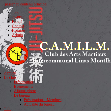
↓ passer au contenu principal
Judo
Ju-Jitsu
Karaté
Contact
Horaires
Admin
Accueil
Le club
Présentation
Evénements
Albums photo
Le bureau
Présentation – Membres
Actualité du bureau
Judo