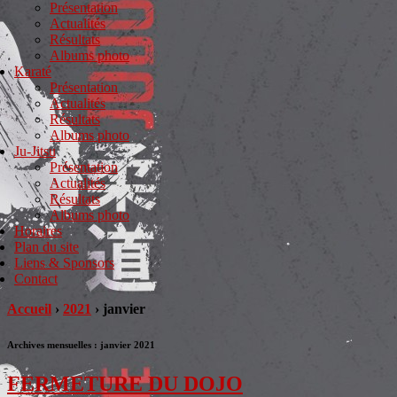
Présentation
Actualités
Résultats
Albums photo
Karaté
Présentation
Actualités
Résultats
Albums photo
Ju-Jitsu
Présentation
Actualités
Résultats
Albums photo
Horaires
Plan du site
Liens & Sponsors
Contact
Accueil
›
2021
›
janvier
Archives mensuelles :
janvier 2021
FERMETURE DU DOJO