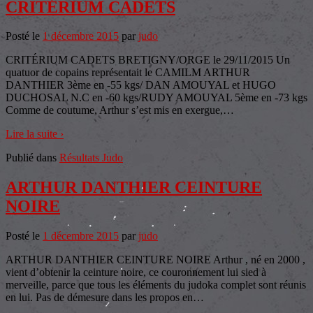
CRITÉRIUM CADETS
Posté le
1 décembre 2015
par
judo
CRITÉRIUM CADETS BRETIGNY/ORGE le 29/11/2015 Un
quatuor de copains représentait le CAMILM ARTHUR
DANTHIER 3ème en -55 kgs/ DAN AMOUYAL et HUGO
DUCHOSAL N.C en -60 kgs/RUDY AMOUYAL 5ème en -73 kgs
Comme de coutume, Arthur s’est mis en exergue,
…
Lire la suite ›
Publié dans
Résultats Judo
ARTHUR DANTHIER CEINTURE
NOIRE
Posté le
1 décembre 2015
par
judo
ARTHUR DANTHIER CEINTURE NOIRE Arthur , né en 2000 ,
vient d’obtenir la ceinture noire, ce couronnement lui sied à
merveille, parce que tous les éléments du judoka complet sont réunis
en lui. Pas de démesure dans les propos en
…