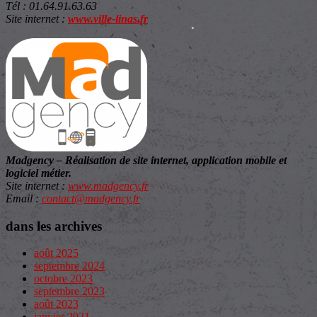
Tél
: 01.64.91.63.63
Site internet :
www.ville-linas.fr
Madgency – Réalisation de site internet, application mobile et
logiciel métier.
Site internet :
www.madgency.fr
Email :
contact@madgency.fr
dans les archives
août 2025
septembre 2024
octobre 2023
septembre 2023
août 2023
janvier 2021