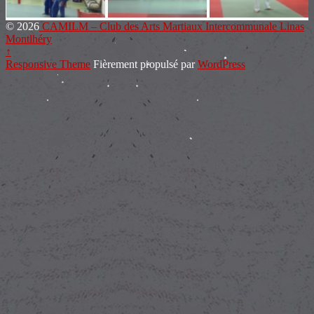
© 2026
CAMILM – Club des Arts Martiaux Intercommunale Linas
Montlhéry
↑
Responsive Theme
Fièrement propulsé par
WordPress