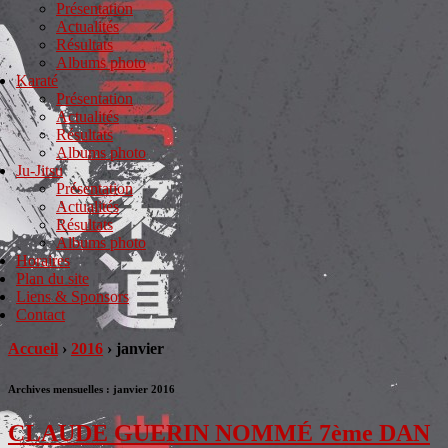
Présentation
Actualités
Résultats
Albums photo
Karaté
Présentation
Actualités
Résultats
Albums photo
Ju-Jitsu
Présentation
Actualités
Résultats
Albums photo
Horaires
Plan du site
Liens & Sponsors
Contact
Accueil
›
2016
›
janvier
Archives mensuelles :
janvier 2016
CLAUDE GUERIN NOMMÉ 7ème DAN