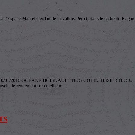
l’Espace Marcel Cerdan de Levallois-Perret, dans le cadre du Kagami-Bi
016 OCÉANE BOISNAULT N.C / COLIN TISSIER N.C Journée déce
scle, le rendement sera meilleur.
…
TS