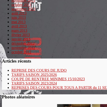
novembre 2013
octobre 2013
septembre 2013
août 2013
juin 2013
mai 2013
avril 2013
mars 2013
février 2013
janvier 2013
décembre 2012
novembre 2012
octobre 2012
Articles récents
REPRISE DES COURS DE JUDO
TARIFS SAISON 2025/2026
COUPE DE RENTREE MINIMES 15/10/2023
TARIFS SAISON 2023/2024
REPRISES DES COURS POUR TOUS A PARTIR du 11 
Photos aléatoires