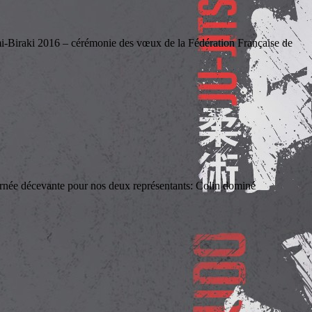
raki 2016 – cérémonie des vœux de la Fédération Française de
vante pour nos deux représentants: Colin dominé