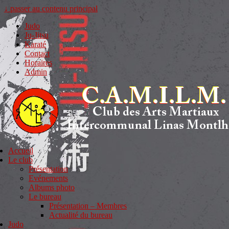
↓ passer au contenu principal
Judo
Ju-Jitsu
Karaté
Contact
Horaires
Admin
Accueil
Le club
Présentation
Evénements
Albums photo
Le bureau
Présentation – Membres
Actualité du bureau
Judo