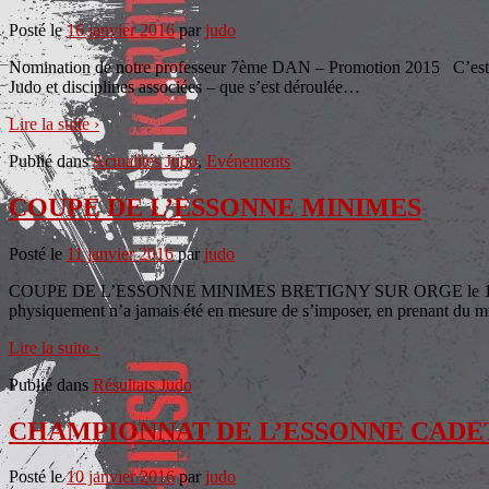
Posté le
16 janvier 2016
par
judo
Nomination de notre professeur 7ème DAN – Promotion 2015 C’est à 
Judo et disciplines associées – que s’est déroulée
…
Lire la suite ›
Publié dans
Actualités Judo
,
Evénements
COUPE DE L’ESSONNE MINIMES
Posté le
11 janvier 2016
par
judo
COUPE DE L’ESSONNE MINIMES BRETIGNY SUR ORGE le 10/01/2
physiquement n’a jamais été en mesure de s’imposer, en prenant du mu
Lire la suite ›
Publié dans
Résultats Judo
CHAMPIONNAT DE L’ESSONNE CADE
Posté le
10 janvier 2016
par
judo