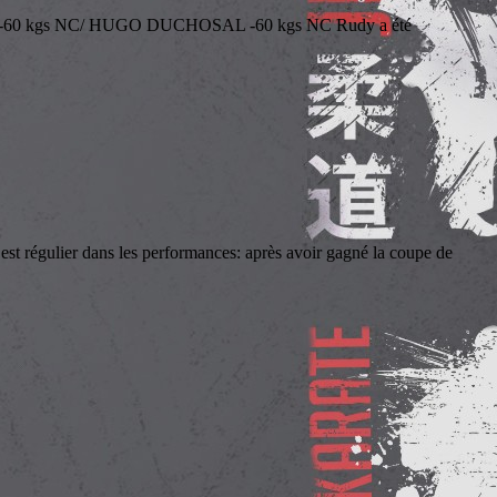
 kgs NC/ HUGO DUCHOSAL -60 kgs NC Rudy a été
r dans les performances: après avoir gagné la coupe de