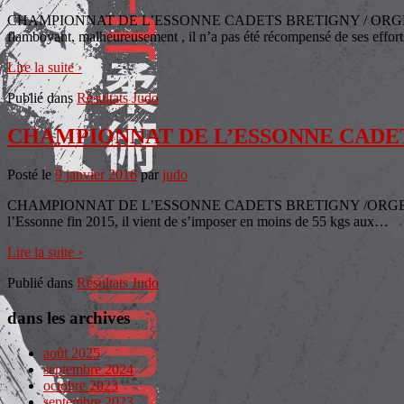
CHAMPIONNAT DE L’ESSONNE CADETS BRETIGNY / ORGE le 
flamboyant, malheureusement , il n’a pas été récompensé de ses effor
Lire la suite ›
Publié dans
Résultats Judo
CHAMPIONNAT DE L’ESSONNE CADE
Posté le
9 janvier 2016
par
judo
CHAMPIONNAT DE L’ESSONNE CADETS BRETIGNY /ORGE LE 9/01/201
l’Essonne fin 2015, il vient de s’imposer en moins de 55 kgs aux
…
Lire la suite ›
Publié dans
Résultats Judo
dans les archives
août 2025
septembre 2024
octobre 2023
septembre 2023