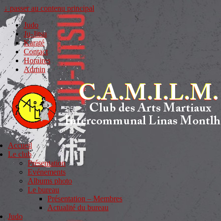
↓ passer au contenu principal
Judo
Ju-Jitsu
Karaté
Contact
Horaires
Admin
Accueil
Le club
Présentation
Evénements
Albums photo
Le bureau
Présentation – Membres
Actualité du bureau
Judo