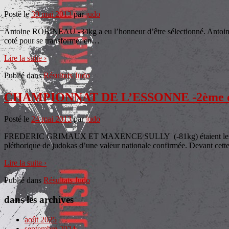
Posté le
30 mai 2013
par
judo
Antoine ROBINEAU -34kg a eu l’honneur d’être sélectionné. Antoine est 
coté pour se transformer en
…
Lire la suite ›
Publié dans
Résultats Judo
CHAMPIONNAT DE L’ESSONNE -2ème divis
Posté le
24 mai 2013
par
judo
FREDERIC GRIMAUX ET MAXENCE SULLY (-81kg) étaient les ambassad
pléthorique de judokas d’une valeur nationale confirmée. Devant cett
Lire la suite ›
Publié dans
Résultats Judo
dans les archives
août 2025
septembre 2024