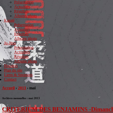
Présentation
Actualités
Résultats
Albums photo
Karaté
Présentation
Actualités
Résultats
Albums photo
Ju-Jitsu
Présentation
Actualités
Résultats
Albums photo
Horaires
Plan du site
Liens & Sponsors
Contact
Accueil
›
2013
›
mai
Archives mensuelles :
mai 2013
CRITERIUM DES BENJAMINS -Dimanche