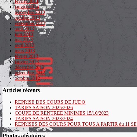
février 2014
janvier 2014
novembre 2013
octobre 2013
septembre 2013
août 2013
juin 2013
mai 2013
avril 2013
mars 2013
février 2013
janvier 2013
décembre 2012
novembre 2012
octobre 2012
Articles récents
REPRISE DES COURS DE JUDO
TARIFS SAISON 2025/2026
COUPE DE RENTREE MINIMES 15/10/2023
TARIFS SAISON 2023/2024
REPRISES DES COURS POUR TOUS A PARTIR du 11 
Photos aléatoires