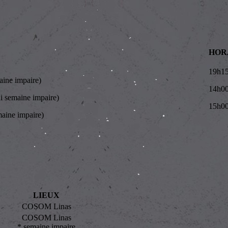
HOR
19h1
ine impaire)
14h0
 semaine impaire)
15h0
ine impaire)
LIEUX
COSOM Linas
COSOM Linas
* semaine impaire