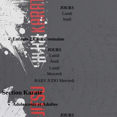
JOURS
Lundi
Jeudi
Enfants 2 Cours /semaine
JOURS
Lundi
Jeudi
Lundi
Mercredi
BABY JUDO Mercredi
Section Karaté
Adolescents
et Adultes
JOURS