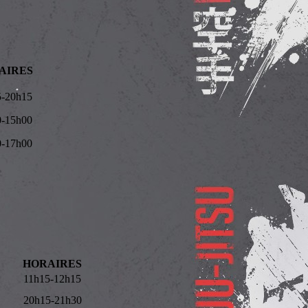
AIRES
5-20h15
0-15h00
0-17h00
HORAIRES
11h15-12h15
20h15-21h30