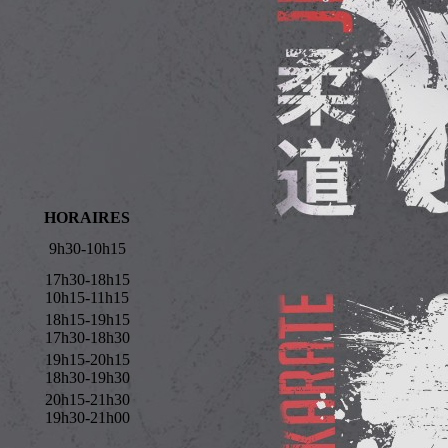
HORAIRES
9h30-10h15
17h30-18h15
10h15-11h15
18h15-19h15
17h30-18h30
19h15-20h15
18h30-19h30
20h15-21h30
19h30-21h00