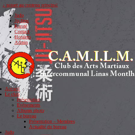
↓ passer au contenu principal
Judo
Ju-Jitsu
Karaté
Contact
Horaires
Admin
Accueil
Le club
Présentation
Evénements
Albums photo
Le bureau
Présentation – Membres
Actualité du bureau
Judo