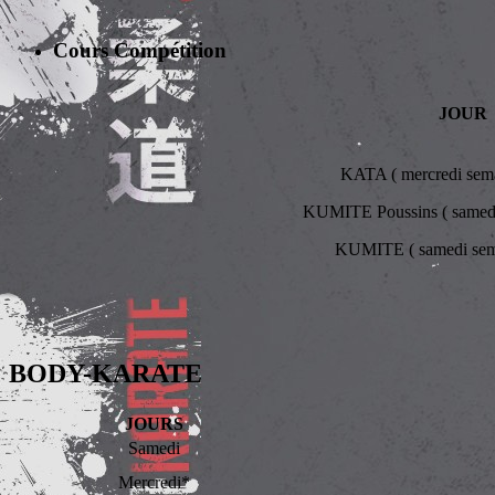
Cours Compétition
JOUR
KATA ( mercredi sema
KUMITE Poussins ( samedi
KUMITE ( samedi sema
BODY-KARATE
JOURS
Samedi
Mercredi*