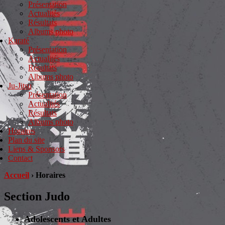
Présentation
Actualités
Résultats
Albums photo
Karaté
Présentation
Actualités
Résultats
Albums photo
Ju-Jitsu
Présentation
Actualités
Résultats
Albums photo
Horaires
Plan du site
Liens & Sponsors
Contact
Accueil
›
Horaires
Section Judo
Adolescents
et Adultes