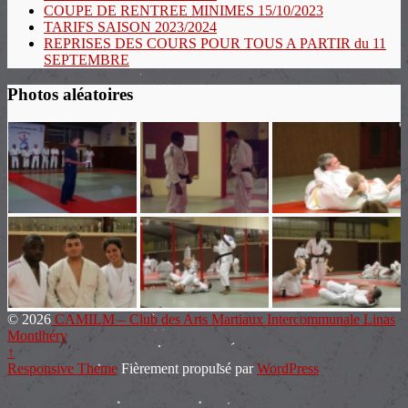
COUPE DE RENTREE MINIMES 15/10/2023
TARIFS SAISON 2023/2024
REPRISES DES COURS POUR TOUS A PARTIR du 11
SEPTEMBRE
Photos aléatoires
© 2026
CAMILM – Club des Arts Martiaux Intercommunale Linas
Montlhéry
↑
Responsive Theme
Fièrement propulsé par
WordPress