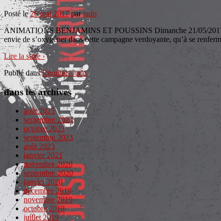
Posté le
26 mai 2017
par
judo
ANIMATIONS BENJAMINS ET POUSSINS Dimanche 21/05/2017 à MAISSE 
envie de s’oxygéner dans cette campagne verdoyante, qu’à se renferm
Lire la suite ›
Publié dans
Résultats Judo
dans les archives
août 2025
septembre 2024
octobre 2023
septembre 2023
août 2023
janvier 2021
novembre 2020
septembre 2020
janvier 2020
décembre 2019
novembre 2019
octobre 2019
juillet 2019