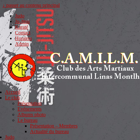
↓ passer au contenu principal
Judo
Ju-Jitsu
Karaté
Contact
Horaires
Admin
Accueil
Le club
Présentation
Evénements
Albums photo
Le bureau
Présentation – Membres
Actualité du bureau
Judo