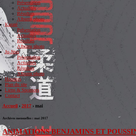
Présentation
Actualités
Résultats
Albums photo
Karaté
Présentation
Actualités
Résultats
Albums photo
Ju-Jitsu
Présentation
Actualités
Résultats
Albums photo
Horaires
Plan du site
Liens & Sponsors
Contact
Accueil
›
2017
›
mai
Archives mensuelles :
mai 2017
ANIMATIONS BENJAMINS ET POUSSI