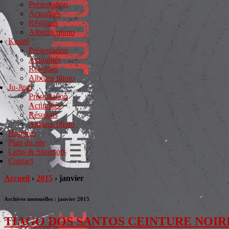
Présentation
Actualités
Résultats
Albums photo
Karaté
Présentation
Actualités
Résultats
Albums photo
Ju-Jitsu
Présentation
Actualités
Résultats
Albums photo
Horaires
Plan du site
Liens & Sponsors
Contact
Accueil
›
2015
›
janvier
Archives mensuelles :
janvier 2015
TIAGO DOS SANTOS CEINTURE NOIR