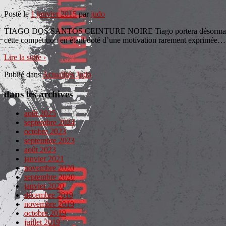
Posté le
1 janvier 2015
par
judo
TIAGO DOS SANTOS CEINTURE NOIRE Tiago portera désormais une cei
cette compétition en étant doté d’une motivation rarement exprimée
…
Lire la suite ›
Publié dans
Actualités Judo
dans les archives
août 2025
septembre 2024
octobre 2023
septembre 2023
août 2023
janvier 2021
novembre 2020
septembre 2020
janvier 2020
décembre 2019
novembre 2019
octobre 2019
juillet 2019