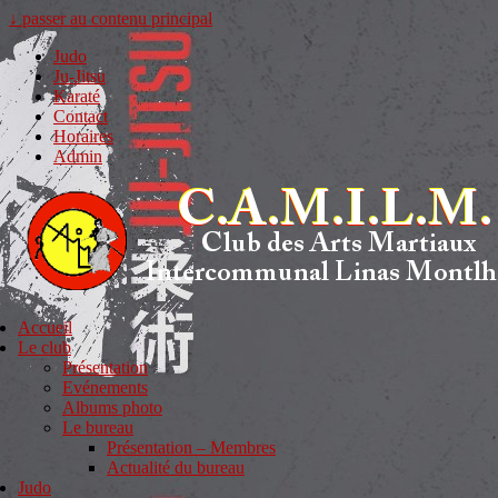
↓ passer au contenu principal
Judo
Ju-Jitsu
Karaté
Contact
Horaires
Admin
Accueil
Le club
Présentation
Evénements
Albums photo
Le bureau
Présentation – Membres
Actualité du bureau
Judo