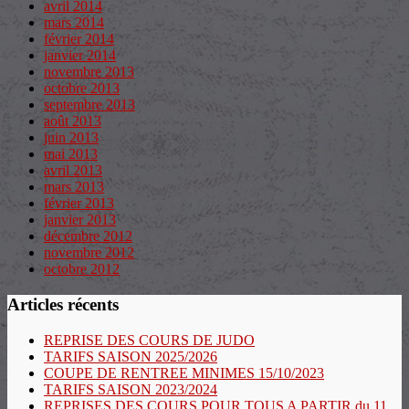
avril 2014
mars 2014
février 2014
janvier 2014
novembre 2013
octobre 2013
septembre 2013
août 2013
juin 2013
mai 2013
avril 2013
mars 2013
février 2013
janvier 2013
décembre 2012
novembre 2012
octobre 2012
Articles récents
REPRISE DES COURS DE JUDO
TARIFS SAISON 2025/2026
COUPE DE RENTREE MINIMES 15/10/2023
TARIFS SAISON 2023/2024
REPRISES DES COURS POUR TOUS A PARTIR du 11