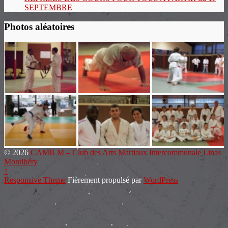
SEPTEMBRE
Photos aléatoires
© 2026
CAMILM – Club des Arts Martiaux Intercommunale Linas
Montlhéry
↑
Responsive Theme
Fièrement propulsé par
WordPress