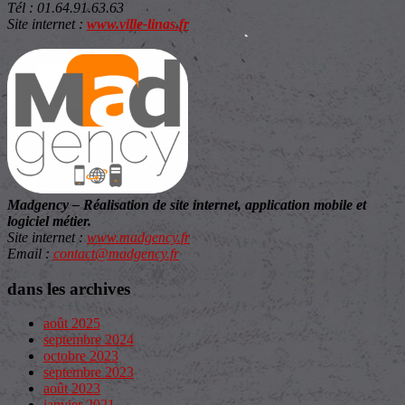
Tél
: 01.64.91.63.63
Site internet :
www.ville-linas.fr
Madgency – Réalisation de site internet, application mobile et
logiciel métier.
Site internet :
www.madgency.fr
Email :
contact@madgency.fr
dans les archives
août 2025
septembre 2024
octobre 2023
septembre 2023
août 2023
janvier 2021