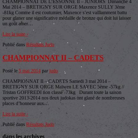
CHAMPIONNAT DE L’ESSONNE II – JUNIORS Dimanche 4
Mai 2014 – BRETIGNY SUR ORGE Maxence SULLY 3ème
-81kg Comme il est coutumier, Maxence s’est vaillamment battu
pour glaner une significative médaille de bronze qui doit lui laisser
un goût amer
…
Lire la suite ›
Publié dans
Résultats Judo
CHAMPIONNAT II – CADETS
Posté le
5 mai 2014
par
judo
CHAMPIONNAT II – CADETS Samedi 3 mai 2014 –
BRETIGNY SUR ORGE Maïwen LE SAYEC 5ème -57kg //
Tristan GOFFREDI non classé -73kg Durant toute la saison
sportive 2013-2014 nos deux judokas ont glané de nombreuses
places d’honneur aux
…
Lire la suite ›
Publié dans
Résultats Judo
dans les archives