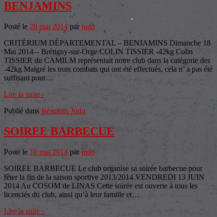
BENJAMINS
Posté le
20 mai 2014
par
judo
CRITÉRIUM DÉPARTEMENTAL – BENJAMINS Dimanche 18
Mai 2014 – Brétigny-sur-Orge COLIN TISSIER -42kg Colin
TISSIER du CAMILM représentait notre club dans la catégorie des
-42kg Malgré les trois combats qui ont été effectués, cela n’ a pas été
suffisant pour
…
Lire la suite ›
Publié dans
Résultats Judo
SOIREE BARBECUE
Posté le
10 mai 2014
par
judo
SOIREE BARBECUE Le club organise sa soirée barbecue pour
fêter la fin de la saison sportive 2013/2014 VENDREDI 13 JUIN
2014 Au COSOM de LINAS Cette soirée est ouverte à tous les
licenciés du club, ainsi qu’à leur famille et
…
Lire la suite ›