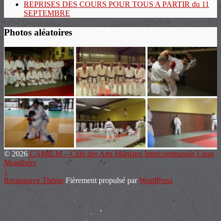
REPRISES DES COURS POUR TOUS A PARTIR du 11
SEPTEMBRE
Photos aléatoires
© 2026
CAMILM – Club des Arts Martiaux Intercommunale Linas
Montlhéry
↑
Responsive Theme
Fièrement propulsé par
WordPress