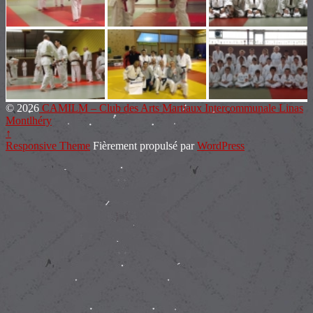
© 2026
CAMILM – Club des Arts Martiaux Intercommunale Linas
Montlhéry
↑
Responsive Theme
Fièrement propulsé par
WordPress