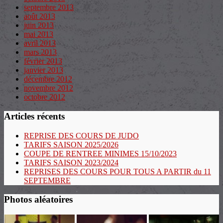
septembre 2013
août 2013
juin 2013
mai 2013
avril 2013
mars 2013
février 2013
janvier 2013
décembre 2012
novembre 2012
octobre 2012
Articles récents
REPRISE DES COURS DE JUDO
TARIFS SAISON 2025/2026
COUPE DE RENTREE MINIMES 15/10/2023
TARIFS SAISON 2023/2024
REPRISES DES COURS POUR TOUS A PARTIR du 11
SEPTEMBRE
Photos aléatoires