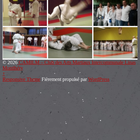
© 2026
CAMILM – Club des Arts Martiaux Intercommunale Linas
Montlhéry
↑
Responsive Theme
Fièrement propulsé par
WordPress