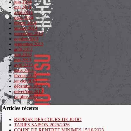
juin 2014
mai 2014
avril 2014
mars 2014
février 2014
janvier 2014
novembre 2013
octobre 2013
septembre 2013
août 2013
juin 2013
mai 2013
avril 2013
mars 2013
février 2013
janvier 2013
décembre 2012
novembre 2012
octobre 2012
Articles récents
REPRISE DES COURS DE JUDO
TARIFS SAISON 2025/2026
COUPE DE RENTREE MINIMES 15/10/2023