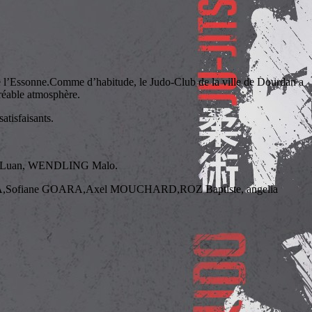
e l’Essonne.Comme d’habitude, le Judo-Club de la ville de Dourdan a
gréable atmosphère.
atisfaisants.
Luan, WENDLING Malo.
Sofiane GOARA,Axel MOUCHARD,ROZ Baptiste, angelia