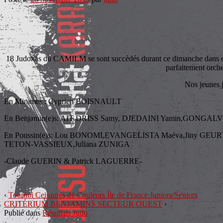
18 Judokas du CAMILM se sont succèdés durant ce dimanche dans cett
parfaitement orche
Nos jeunes j
En Minimes : Cyprien BOISNAULT
En Benjamin(e)s: AIT DRISS Samy, DJEDAINI Yamin,GONG
En Poussin(e)s: Lou BONOMI,EVANGELISTA Maéva,Jiny GEUR
TETON-VASSIEUX,Juliana ZUNIGA
-Claude GUERIN & Patrick LAGUERRE-
‹
Tournoi Ceintures de Couleurs Île de France Juniors/Seniors
CRITÉRIUM BENJAMINS SECTEUR OUEST
›
Publié dans
Résultats Judo