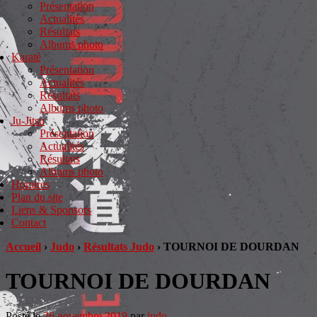
Présentation
Actualités
Résultats
Albums photo
Karaté
Présentation
Actualités
Résultats
Albums photo
Ju-Jitsu
Présentation
Actualités
Résultats
Albums photo
Horaires
Plan du site
Liens & Sponsors
Contact
Accueil
›
Judo
›
Résultats Judo
›
TOURNOI DE DOURDAN
TOURNOI DE DOURDAN
Posté le
26 novembre 2019
par
judo