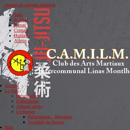
↓ passer au contenu principal
Judo
Ju-Jitsu
Karaté
Contact
Horaires
Admin
Accueil
Le club
Présentation
Evénements
Albums photo
Le bureau
Présentation – Membres
Actualité du bureau
Judo