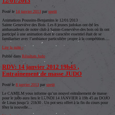
12/01/2013
Posté le
14 janvier 2013
par
spetit
Animations Poussins-Benjamins le 12/01/2013
Sainte Geneviève des Bois Les 8 jeunes judokas ont été les
ambassadeurs de notre club à Sainte-Geneviève-des bois où ils ont
participé à une animation dont le caractère essentiel était de se
familiariser avec l’ambiance particulière propre à la compétition.
…
Lire la suite ›
Publié dans
Résultats Judo
RDV: 14 janvier 2012 19h45 ,
Entraînement de masse JUDO
Posté le
8 janvier 2013
par
spetit
Le CAMILM vous informe qu’un nouvel entraînement de masse
pour le judo aura lieu le LUNDI 14 JANVIER à 19h 45 au DOJO
de Linas jusqu’à 21h30 . Un pot sera offert à la fin du cours pour
fêter la nouvelle
…