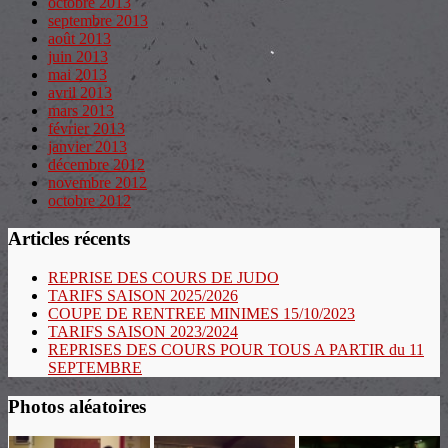
octobre 2013
septembre 2013
août 2013
juin 2013
mai 2013
avril 2013
mars 2013
février 2013
janvier 2013
décembre 2012
novembre 2012
octobre 2012
Articles récents
REPRISE DES COURS DE JUDO
TARIFS SAISON 2025/2026
COUPE DE RENTREE MINIMES 15/10/2023
TARIFS SAISON 2023/2024
REPRISES DES COURS POUR TOUS A PARTIR du 11
SEPTEMBRE
Photos aléatoires