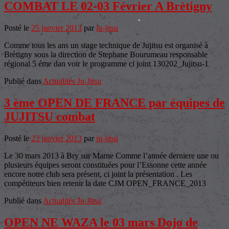
COMBAT LE 02-03 Février A Brètigny
Posté le
25 janvier 2013
par
ju-jitsu
Comme tous les ans un stage technique de Jujitsu est organisé à
Brètigny sous la direction de Stephane Bourumeau responsable
régional 5 éme dan voir le programme ci joint 130202_Jujitsu-1
Publié dans
Actualités Ju-Jitsu
3 ème OPEN DE FRANCE par équipes de
JUJITSU combat
Posté le
23 janvier 2013
par
ju-jitsu
Le 30 mars 2013 à Bry sur Marne Comme l’année derniere une ou
plusieurs équipes seront constituées pour l’Essonne cette année
encore notre club sera présent, ci joint la présentation . Les
compétiteurs bien retenir la date CJM OPEN_FRANCE_2013
Publié dans
Actualités Ju-Jitsu
OPEN NE WAZA le 03 mars Dojo de