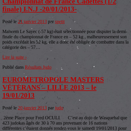
Championnat de France Cadettes (1/2
finale) I.N.J -20/01/2013-
Posté le
21 janvier 2013
par
spetit
Maïwem Le Sayec (-57 kg) était sélectionnée pour disputer la demi-
finale du championnat de France en – 52 kg , malheureusement son
poids excédait les 52 kg, elle a donc été obligée de combattre dans la
catégorie des – 57
…
Lire la suite ›
Publié dans
Résultats Judo
EUROMETROPOLE MASTERS
VÉTÉRANS – LILLE 2013 – le
19/01/2013
Posté le
20 janvier 2013
par
judo
2ème Place pour Fred OCULI C’est au dojo de Wasquehal que
423 judokas âgés de 30 à 70 ans provenant de 16 nations
différentes c’étaient donnés rendez-vous le samedi 19/01/2013 pour