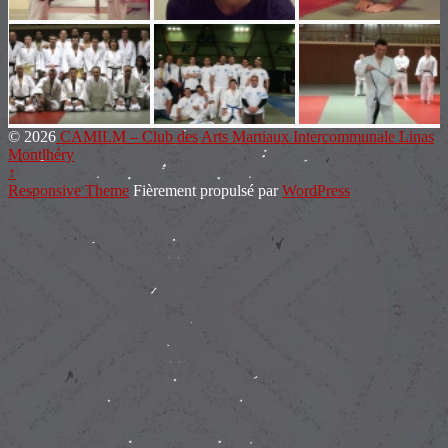
© 2026
CAMILM – Club des Arts Martiaux Intercommunale Linas
Montlhéry
↑
Responsive Theme
Fièrement propulsé par
WordPress