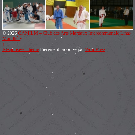
© 2026
CAMILM – Club des Arts Martiaux Intercommunale Linas
Montlhéry
↑
Responsive Theme
Fièrement propulsé par
WordPress