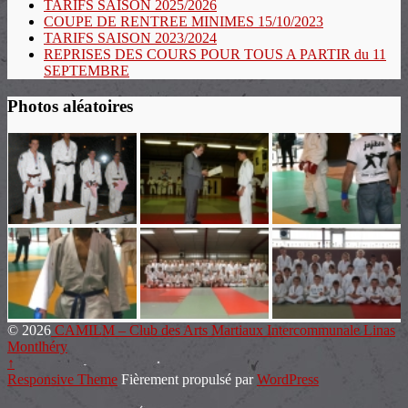
TARIFS SAISON 2025/2026
COUPE DE RENTREE MINIMES 15/10/2023
TARIFS SAISON 2023/2024
REPRISES DES COURS POUR TOUS A PARTIR du 11
SEPTEMBRE
Photos aléatoires
© 2026
CAMILM – Club des Arts Martiaux Intercommunale Linas
Montlhéry
↑
Responsive Theme
Fièrement propulsé par
WordPress