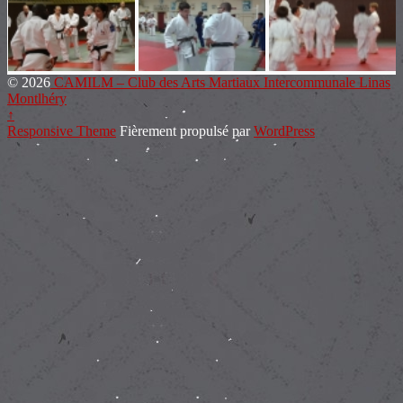
© 2026
CAMILM – Club des Arts Martiaux Intercommunale Linas
Montlhéry
↑
Responsive Theme
Fièrement propulsé par
WordPress