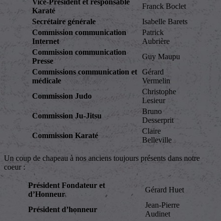
Vice-Président et responsable
Franck Boclet
Karaté
Secrétaire générale
Isabelle Barets
Commission communication
Patrick
Internet
Aubrière
Commission communication
Guy Maupu
Presse
Commissions communication et
Gérard
médicale
Vermelin
Christophe
Commission Judo
Lesieur
Bruno
Commission Ju-Jitsu
Desserprit
Claire
Commission Karaté
Belleville
Un coup de chapeau à nos anciens toujours présents dans notre
coeur :
Président Fondateur et
Gérard Huet
d’Honneur
Jean-Pierre
Président d’honneur
Audinet