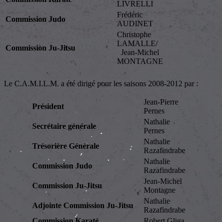
LIVRELLI
Frédéric
Commission Judo
AUDINET
Christophe
LAMALLE/
Commission Ju-Jitsu
Jean-Michel
MONTAGNE
Le C.A.M.I.L.M. a été dirigé pour les saisons 2008-2012 par :
Jean-Pierre
Président
Pernes
Nathalie
Secrétaire générale
Pernes
Nathalie
Trésorière Générale
Razafindrabe
Nathalie
Commission Judo
Razafindrabe
Jean-Michel
Commission Ju-Jitsu
Montagne
Nathalie
Adjointe Commission Ju-Jitsu
Razafindrabe
Commission Karaté
Robert Gliga