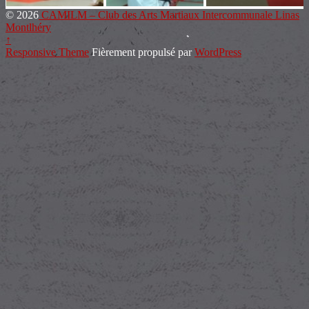
© 2026
CAMILM – Club des Arts Martiaux Intercommunale Linas
Montlhéry
↑
Responsive Theme
Fièrement propulsé par
WordPress