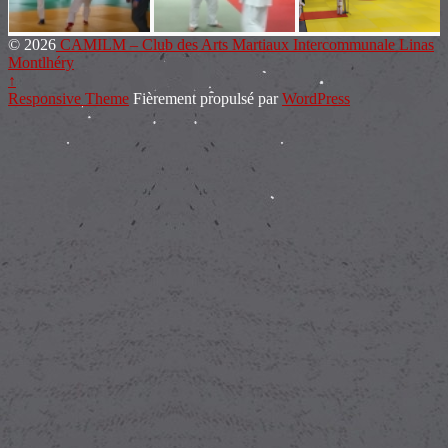
© 2026
CAMILM – Club des Arts Martiaux Intercommunale Linas
Montlhéry
↑
Responsive Theme
Fièrement propulsé par
WordPress