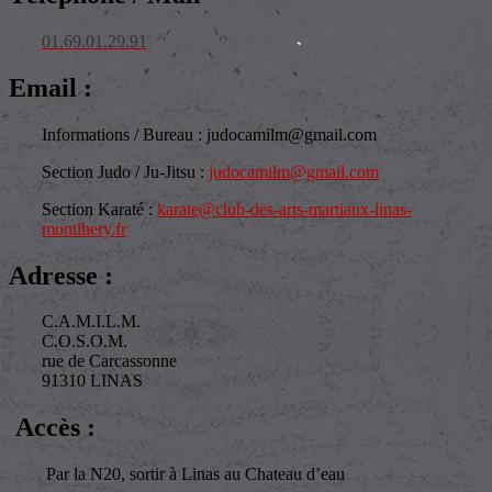
01.69.01.29.91
Email :
Informations / Bureau : judocamilm@gmail.com
Section Judo / Ju-Jitsu :
judocamilm@gmail.com
Section Karaté :
karate@club-des-arts-martiaux-linas-
montlhery.fr
Adresse :
C.A.M.I.L.M.
C.O.S.O.M.
rue de Carcassonne
91310 LINAS
Accès :
Par la N20, sortir à Linas au Chateau d’eau