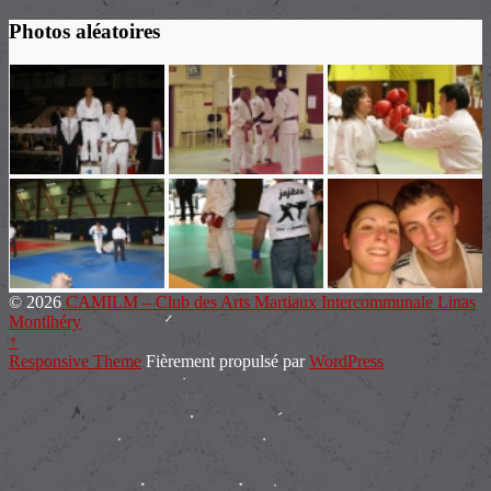
Photos aléatoires
© 2026
CAMILM – Club des Arts Martiaux Intercommunale Linas
Montlhéry
↑
Responsive Theme
Fièrement propulsé par
WordPress