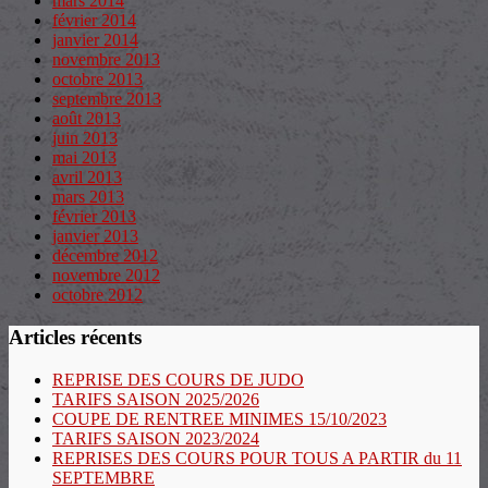
mars 2014
février 2014
janvier 2014
novembre 2013
octobre 2013
septembre 2013
août 2013
juin 2013
mai 2013
avril 2013
mars 2013
février 2013
janvier 2013
décembre 2012
novembre 2012
octobre 2012
Articles récents
REPRISE DES COURS DE JUDO
TARIFS SAISON 2025/2026
COUPE DE RENTREE MINIMES 15/10/2023
TARIFS SAISON 2023/2024
REPRISES DES COURS POUR TOUS A PARTIR du 11
SEPTEMBRE