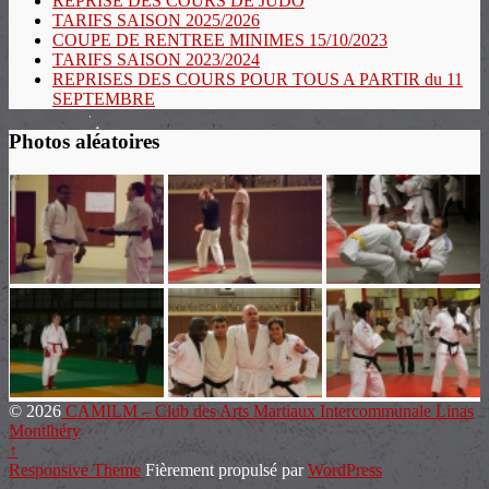
REPRISE DES COURS DE JUDO
TARIFS SAISON 2025/2026
COUPE DE RENTREE MINIMES 15/10/2023
TARIFS SAISON 2023/2024
REPRISES DES COURS POUR TOUS A PARTIR du 11
SEPTEMBRE
Photos aléatoires
© 2026
CAMILM – Club des Arts Martiaux Intercommunale Linas
Montlhéry
↑
Responsive Theme
Fièrement propulsé par
WordPress