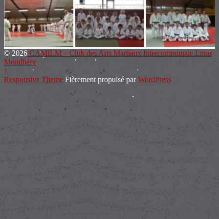
© 2026
CAMILM – Club des Arts Martiaux Intercommunale Linas
Montlhéry
↑
Responsive Theme
Fièrement propulsé par
WordPress