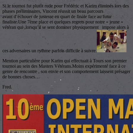
Si le tournoi fut plutôt rude pour Frédéric et Karim éliminés lors des
phases préliminaires, Vincent réussit un beau parcours
avant d’échouer de justesse en quart de finale face au futur
finaliste.Une 7ème place et quelques regrets pour notre « jeune »
vétéran qui ,lorsqu’il se sent dominer physiquement impose alors à
ces adversaires un rythme parfois difficile à suivre.
Mention particulière pour Karim qui effectuait à Tours son premier
tournoi au sein des Masters Vétérans.Moins expérimenté face à ce
genre de rencontre , son envie et son comportement laissent présager
de bonnes choses…
Fred.