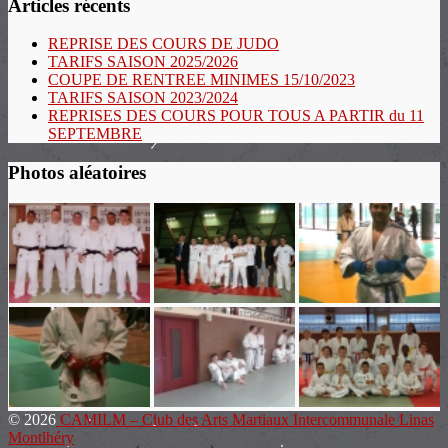
Articles récents
REPRISE DES COURS DE JUDO
TARIFS SAISON 2025/2026
COUPE DE RENTREE MINIMES 15/10/2023
TARIFS SAISON 2023/2024
REPRISES DES COURS POUR TOUS A PARTIR du 11
SEPTEMBRE
Photos aléatoires
© 2026
CAMILM – Club des Arts Martiaux Intercommunale Linas
Montlhéry