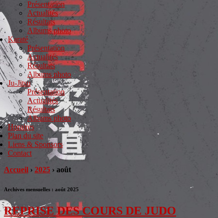
Présentation
Actualités
Résultats
Albums photo
Karaté
Présentation
Actualités
Résultats
Albums photo
Ju-Jitsu
Présentation
Actualités
Résultats
Albums photo
Horaires
Plan du site
Liens & Sponsors
Contact
Accueil
›
2025
›
août
Archives mensuelles :
août 2025
REPRISE DES COURS DE JUDO