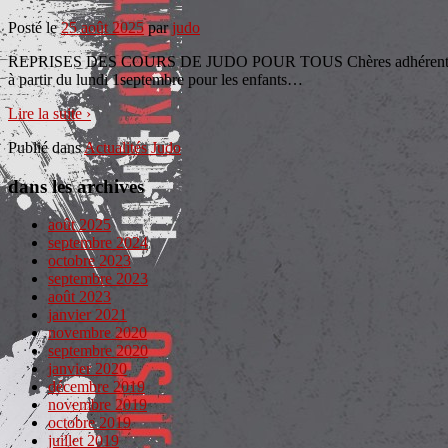
Posté le
25 août 2025
par
judo
REPRISES DES COURS DE JUDO POUR TOUS Chères adhérentes, chers a
à partir du lundi 1septembre pour les enfants
…
Lire la suite ›
Publié dans
Actualités Judo
dans les archives
août 2025
septembre 2024
octobre 2023
septembre 2023
août 2023
janvier 2021
novembre 2020
septembre 2020
janvier 2020
décembre 2019
novembre 2019
octobre 2019
juillet 2019