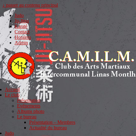
↓ passer au contenu principal
Judo
Ju-Jitsu
Karaté
Contact
Horaires
Admin
Accueil
Le club
Présentation
Evénements
Albums photo
Le bureau
Présentation – Membres
Actualité du bureau
Judo