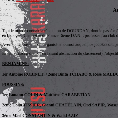
A
Tout le monde connait la réputation de DOURDAN, dont le passé médi
en biologie , Champion de France -6ème DAN- , professeur au cl
Avec son épouse ,ils ont organisé le tournoi auquel nos judokas ont par
Bravo à chacun d’eux ( en faisant abstraction du classement) l’objectif 
BENJAMINS:
1er Antoine ROBINET / 2ème Binta TCHABO & Rose MAL
POUSSINS:
1er Louann COLIN & Matthéos CARABETIAN
2ème Colin TISSIER, Gianni CHATELAIN, Orel SAPIR, Wa
3ème Mael CONSTANTIN & Walid AZIZ