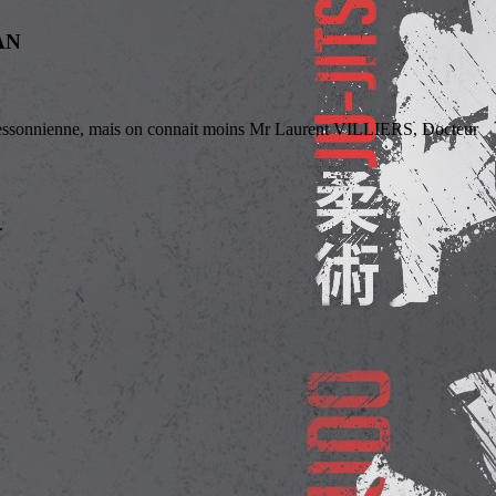
AN
se essonnienne, mais on connait moins Mr Laurent VILLIERS, Docteur
.