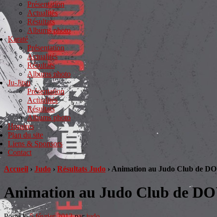
Présentation
Actualités
Résultats
Albums photo
Karaté
Présentation
Actualités
Résultats
Albums photo
Ju-Jitsu
Présentation
Actualités
Résultats
Albums photo
Horaires
Plan du site
Liens & Sponsors
Contact
Accueil
›
Judo
›
Résultats Judo
›
Animation au Judo Club de D
Animation au Judo Club de DO
Posté le
5 février 2013
par
judo