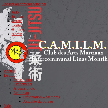
↓ passer au contenu principal
Judo
Ju-Jitsu
Karaté
Contact
Horaires
Admin
Accueil
Le club
Présentation
Evénements
Albums photo
Le bureau
Présentation – Membres
Actualité du bureau
Judo