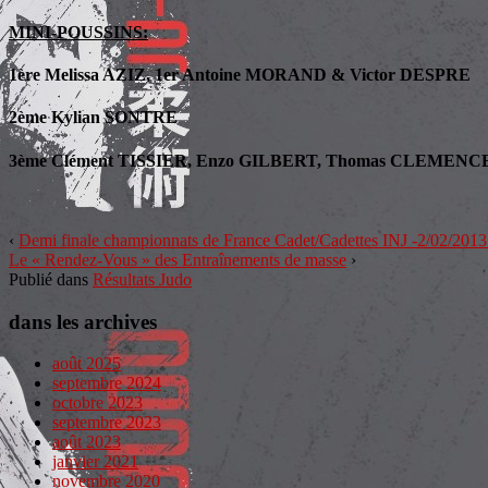
MINI-POUSSINS:
1ère Melissa AZIZ, 1er Antoine MORAND & Victor DESPRE
2ème Kylian SONTRE
3ème Clément TISSIER, Enzo GILBERT, Thomas CLEMENC
‹
Demi finale championnats de France Cadet/Cadettes INJ -2/02/2013
Le « Rendez-Vous » des Entraînements de masse
›
Publié dans
Résultats Judo
dans les archives
août 2025
septembre 2024
octobre 2023
septembre 2023
août 2023
janvier 2021
novembre 2020