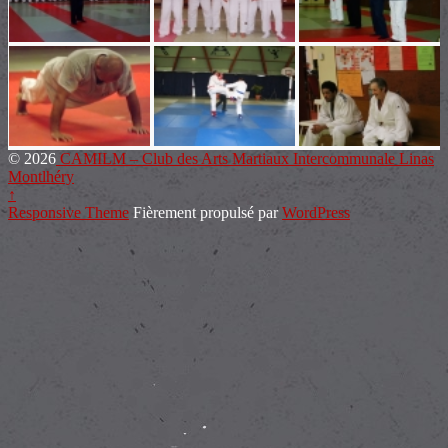
© 2026
CAMILM – Club des Arts Martiaux Intercommunale Linas
Montlhéry
↑
Responsive Theme
Fièrement propulsé par
WordPress