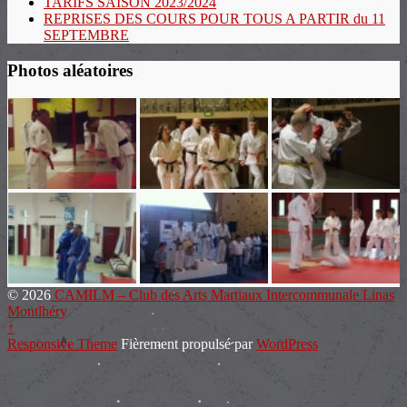
TARIFS SAISON 2023/2024
REPRISES DES COURS POUR TOUS A PARTIR du 11
SEPTEMBRE
Photos aléatoires
© 2026
CAMILM – Club des Arts Martiaux Intercommunale Linas
Montlhéry
↑
Responsive Theme
Fièrement propulsé par
WordPress