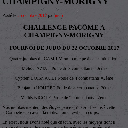
CHAMPIGNY-MORIGNY
Posté le
25 octobre 2017
par
judo
CHALLENGE PACÔME A
CHAMPIGNY-MORIGNY
TOURNOI DE JUDO DU 22 OCTOBRE 2017
Quatre judokas du CAMILM ont participé à cette animation:
Melissa AZIZ Poule de 3 combattants =2eme
Cyprien BOISNAULT Poule de 4 combattants =2ème
Benjamin HOUDET Poule de 4 combattants=2ème
Mathis NICOLE Poule de 5 combattants =2ème
Nos judokas méritent des éloges parce qu’ils sont venus à cette
« Compète » en ayant la motivation cheville au corps.
En effet , nous avons noté que chacun, avec les moyens dont il
disposait, donnait le maximum de lui-même, par conséquent