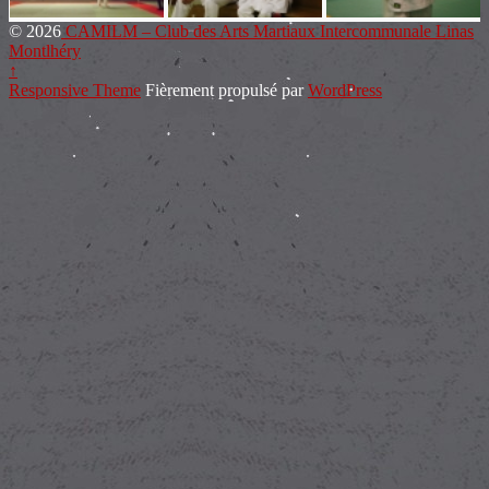
© 2026
CAMILM – Club des Arts Martiaux Intercommunale Linas
Montlhéry
↑
Responsive Theme
Fièrement propulsé par
WordPress