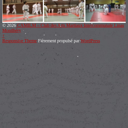
© 2026
CAMILM – Club des Arts Martiaux Intercommunale Linas
Montlhéry
↑
Responsive Theme
Fièrement propulsé par
WordPress