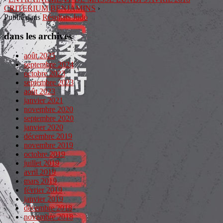
CRITERIUM BENJAMINS
›
Publié dans
Résultats Judo
dans les archives
août 2025
septembre 2024
octobre 2023
septembre 2023
août 2023
janvier 2021
novembre 2020
septembre 2020
janvier 2020
décembre 2019
novembre 2019
octobre 2019
juillet 2019
avril 2019
mars 2019
février 2019
janvier 2019
décembre 2018
novembre 2018