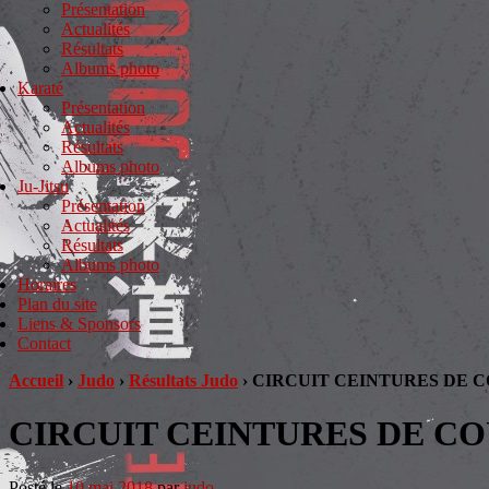
Présentation
Actualités
Résultats
Albums photo
Karaté
Présentation
Actualités
Résultats
Albums photo
Ju-Jitsu
Présentation
Actualités
Résultats
Albums photo
Horaires
Plan du site
Liens & Sponsors
Contact
Accueil
›
Judo
›
Résultats Judo
›
CIRCUIT CEINTURES DE 
CIRCUIT CEINTURES DE C
Posté le
10 mai 2018
par
judo