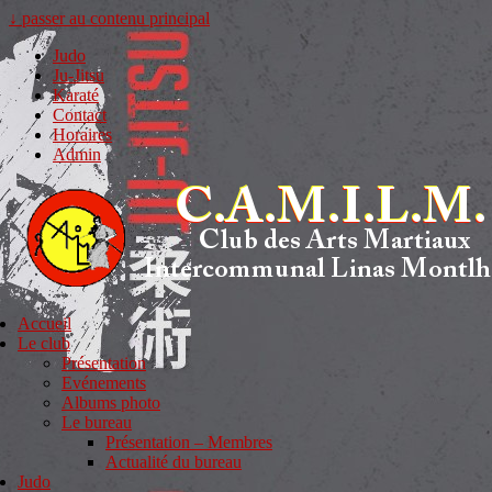
↓ passer au contenu principal
Judo
Ju-Jitsu
Karaté
Contact
Horaires
Admin
Accueil
Le club
Présentation
Evénements
Albums photo
Le bureau
Présentation – Membres
Actualité du bureau
Judo