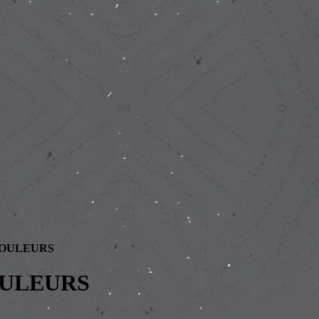
COULEURS
OULEURS