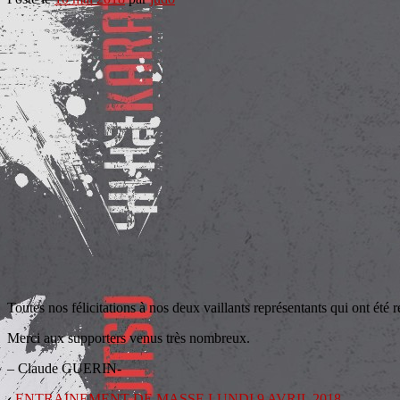
Toutes nos félicitations à nos deux vaillants représentants qui ont été
Merci aux supporters venus très nombreux.
– Claude GUERIN-
‹
ENTRAINEMENT DE MASSE LUNDI 9 AVRIL 2018