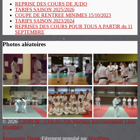
REPRISE DES COURS DE JUDO
TARIFS SAISON 2025/2026
COUPE DE RENTREE MINIMES 15/10/2023
TARIFS SAISON 2023/2024
REPRISES DES COURS POUR TOUS A PARTIR du 11
SEPTEMBRE
Photos aléatoires
© 2026
CAMILM – Club des Arts Martiaux Intercommunale Linas
Montlhéry
↑
Responsive Theme
Fièrement propulsé par
WordPress