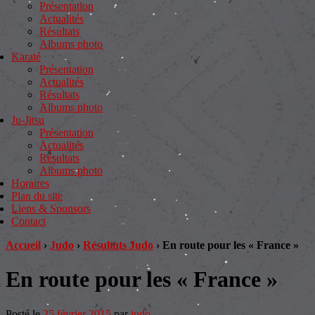
Présentation
Actualités
Résultats
Albums photo
Karaté
Présentation
Actualités
Résultats
Albums photo
Ju-Jitsu
Présentation
Actualités
Résultats
Albums photo
Horaires
Plan du site
Liens & Sponsors
Contact
Accueil
›
Judo
›
Résultats Judo
›
En route pour les « France »
En route pour les « France »
Posté le
25 février 2015
par
judo