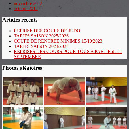
novembre 2012
octobre 2012
Articles récents
REPRISE DES COURS DE JUDO
TARIFS SAISON 2025/2026
COUPE DE RENTREE MINIMES 15/10/2023
TARIFS SAISON 2023/2024
REPRISES DES COURS POUR TOUS A PARTIR du 11
SEPTEMBRE
Photos aléatoires