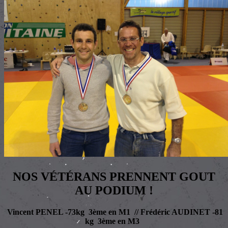
NOS VÉTÉRANS PRENNENT GOUT
AU PODIUM !
Vincent PENEL -73kg 3ème en M1 // Frédéric AUDINET -81
kg 3ème en M3