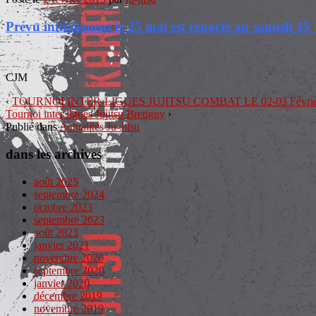
Prévu initialement le 25 mai est reporté au samedi 15 
CJM
‹
TOURNOI INTER-LIGUES JUJITSU COMBAT LE 02-03 Février 
Tournoi inter ligues Jujitsu Bretigny
›
Publié dans
Actualités Ju-Jitsu
dans les archives
août 2025
septembre 2024
octobre 2023
septembre 2023
août 2023
janvier 2021
novembre 2020
septembre 2020
janvier 2020
décembre 2019
novembre 2019