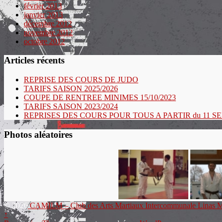
février 2013
janvier 2013
décembre 2012
novembre 2012
octobre 2012
Articles récents
REPRISE DES COURS DE JUDO
TARIFS SAISON 2025/2026
COUPE DE RENTREE MINIMES 15/10/2023
TARIFS SAISON 2023/2024
REPRISES DES COURS POUR TOUS A PARTIR du 11 
Photos aléatoires
© 2026
CAMILM – Club des Arts Martiaux Intercommunale Linas M
↑