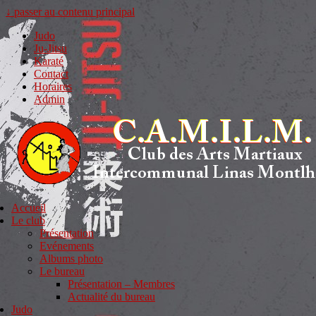
↓ passer au contenu principal
Judo
Ju-Jitsu
Karaté
Contact
Horaires
Admin
Accueil
Le club
Présentation
Evénements
Albums photo
Le bureau
Présentation – Membres
Actualité du bureau
Judo