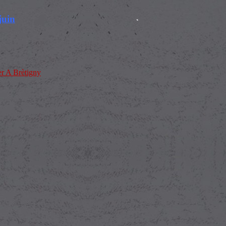
juin
A Brètigny