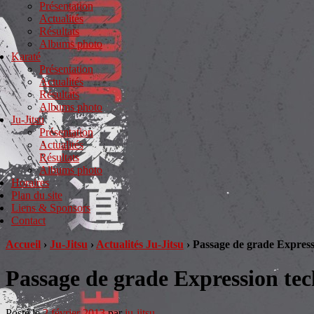
Présentation
Actualités
Résultats
Albums photo
Karaté
Présentation
Actualités
Résultats
Albums photo
Ju-Jitsu
Présentation
Actualités
Résultats
Albums photo
Horaires
Plan du site
Liens & Sponsors
Contact
Accueil
›
Ju-Jitsu
›
Actualités Ju-Jitsu
›
Passage de grade Express
Passage de grade Expression te
Posté le
2 février 2013
par
ju-jitsu