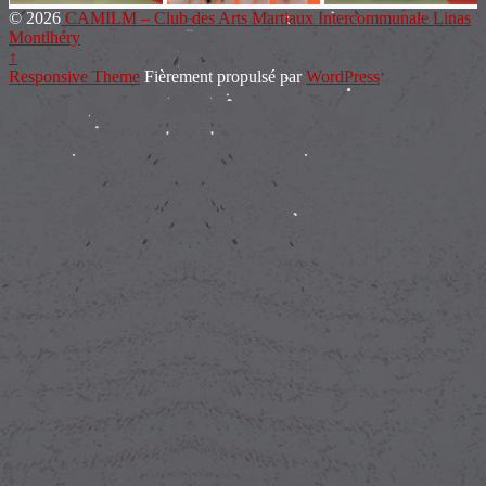
© 2026
CAMILM – Club des Arts Martiaux Intercommunale Linas
Montlhéry
↑
Responsive Theme
Fièrement propulsé par
WordPress