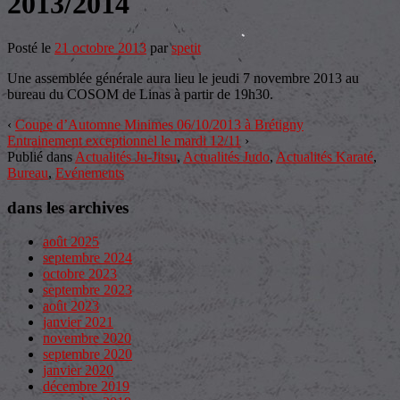
2013/2014
Posté le
21 octobre 2013
par
spetit
Une assemblée générale aura lieu le jeudi 7 novembre 2013 au
bureau du COSOM de Linas à partir de 19h30.
‹
Coupe d’Automne Minimes 06/10/2013 à Brétigny
Entrainement exceptionnel le mardi 12/11
›
Publié dans
Actualités Ju-Jitsu
,
Actualités Judo
,
Actualités Karaté
,
Bureau
,
Evénements
dans les archives
août 2025
septembre 2024
octobre 2023
septembre 2023
août 2023
janvier 2021
novembre 2020
septembre 2020
janvier 2020
décembre 2019