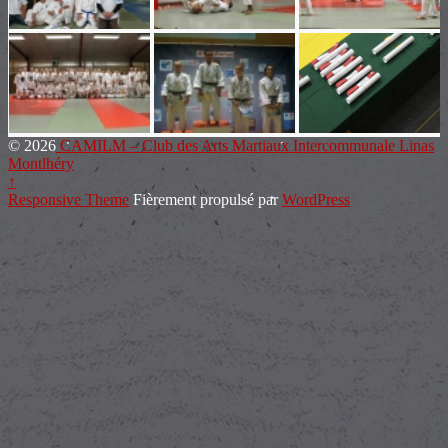
© 2026
CAMILM – Club des Arts Martiaux Intercommunale Linas
Montlhéry
↑
Responsive Theme
Fièrement propulsé par
WordPress