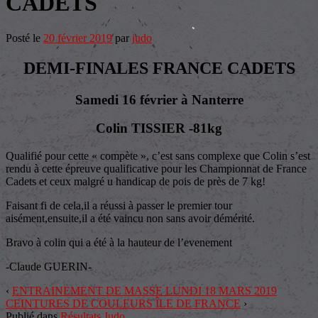
CADETS
Posté le
20 février 2019
par
judo
DEMI-FINALES FRANCE CADETS
Samedi 16 février à Nanterre
Colin TISSIER -81kg
Qualifié pour cette « compète », c’est sans complexe que Colin s’est
rendu à cette épreuve qualificative pour les Championnat de France
Cadets et ceux malgré u handicap de pois de près de 7 kg!
Faisant fi de cela,il a réussi à passer le premier tour
aisément,ensuite,il a été vaincu non sans avoir démérité.
Bravo à colin qui a été à la hauteur de l’evenement
-Claude GUERIN-
‹
ENTRAINEMENT DE MASSE LUNDI 18 MARS 2019
CEINTURES DE COULEURS ÎLE DE FRANCE
›
Publié dans
Résultats Judo