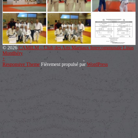
© 2026
CAMILM – Club des Arts Martiaux Intercommunale Linas
Montlhéry
↑
Responsive Theme
Fièrement propulsé par
WordPress