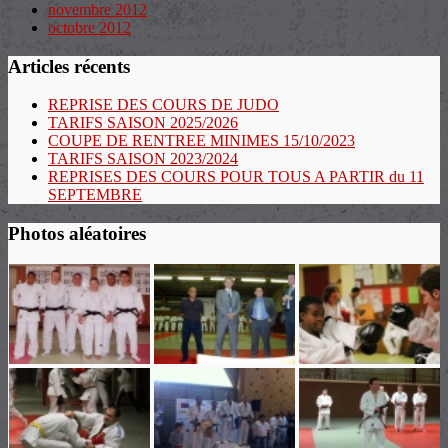
novembre 2012
octobre 2012
Articles récents
REPRISE DES COURS DE JUDO
TARIFS SAISON 2025/2026
COUPE DE RENTREE MINIMES 15/10/2023
TARIFS SAISON 2023/2024
REPRISES DES COURS POUR TOUS A PARTIR du 11
SEPTEMBRE
Photos aléatoires