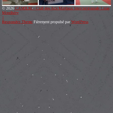
© 2026
CAMILM – Club des Arts Martiaux Intercommunale Linas
Montlhéry
↑
Responsive Theme
Fièrement propulsé par
WordPress