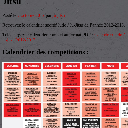
Jitsu
Posté le
7 octobre 2012
par
ju-jitsu
Retrouvez le calendrier sportif Judo / Ju-Jitsu de l’année 2012-2013.
Téléchargez le calendrier complet au format PDF :
Calendrier judo /
ju-jitsu 2012-2013
Calendrier des compétitions :